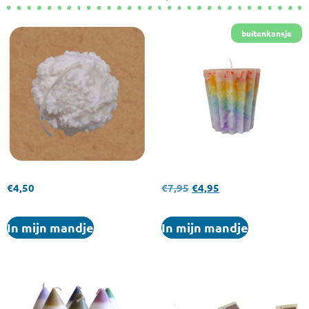
€
4,50
€
7,95
€
4,95
In mijn mandje
In mijn mandje