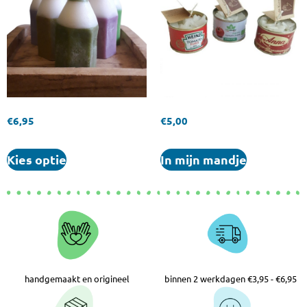
€
6,95
€
5,00
Kies optie
In mijn mandje
handgemaakt en origineel
binnen 2 werkdagen €3,95 - €6,95