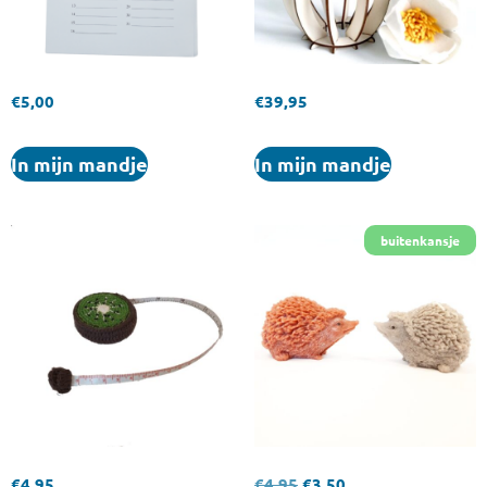
€
5,00
€
39,95
In mijn mandje
In mijn mandje
€
4,95
€
4,95
€
3,50