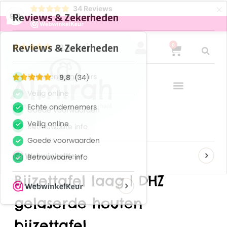
×
34
Reviews
9,8
0
Bijzettafel laag | DHZ
gelaserde houten
bijzettafel