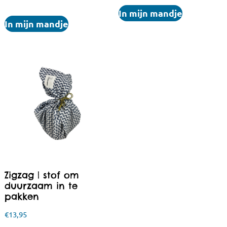
In mijn mandje
In mijn mandje
Zigzag | stof om
duurzaam in te
pakken
€
13,95