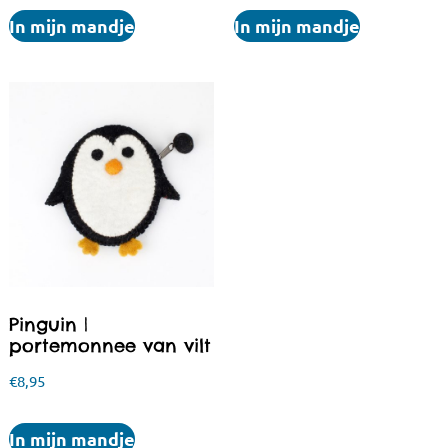
In mijn mandje
In mijn mandje
Pinguin |
portemonnee van vilt
€
8,95
In mijn mandje