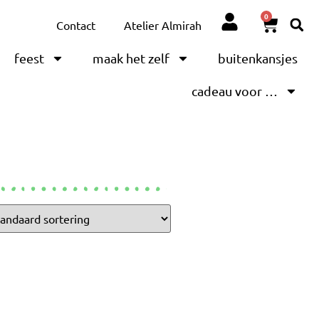
0
Contact
Atelier Almirah
feest
maak het zelf
buitenkansjes
cadeau voor …