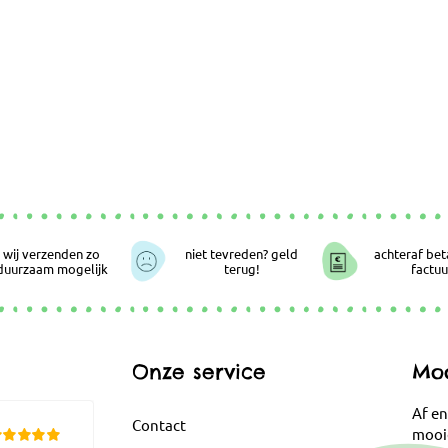
wij verzenden zo
niet tevreden? geld
achteraf bet
duurzaam mogelijk
terug!
factuu
Onze service
Moo
Af en
Contact
mooi