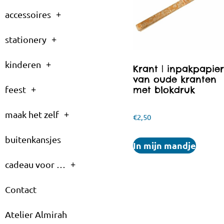
accessoires
stationery
kinderen
Krant | inpakpapie
van oude kranten
met blokdruk
feest
maak het zelf
€
2,50
buitenkansjes
In mijn mandje
cadeau voor …
Contact
Atelier Almirah