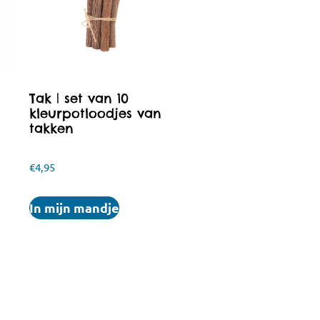
r
Tak | set van 10
kleurpotloodjes van
takken
€
4,95
In mijn mandje