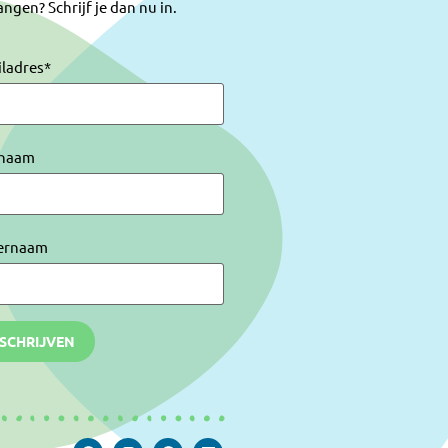
ngen? Schrijf je dan nu in.
iladres
*
naam
ernaam
NSCHRIJVEN