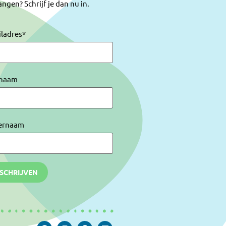
ngen? Schrijf je dan nu in.
iladres
*
naam
ernaam
NSCHRIJVEN