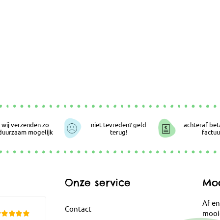
wij verzenden zo
niet tevreden? geld
achteraf bet
duurzaam mogelijk
terug!
factuu
Onze service
Moo
Af en
Contact
mooi