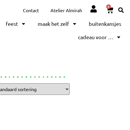
0
Contact
Atelier Almirah
feest
maak het zelf
buitenkansjes
cadeau voor …