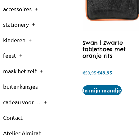
accessoires
stationery
kinderen
Swan | zwarte
tablethoes met
oranje rits
feest
maak het zelf
€
59,95
€
49,95
buitenkansjes
In mijn mandje
cadeau voor …
Contact
Atelier Almirah